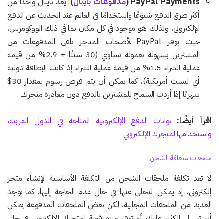
PayPal Payments (
مدفوعات بايبال
)
: يعد بايبال واحدًا من
أكثر طرق الدفع شيوعًا واستخدامًا في العالم عند الحديث عن الدفع
الإلكتروني، ولذلك هو موجود في كل مكان بما في ذلك الووكومرس،
حيث يوفر PayPal لأصحاب المتاجر تلقي المدفوعات من
المشترين بسهولة بعمولة تساوي (30 سنتًا + 2.9% من قيمة
عملية الشراء 1.5% من قيمة عملية الشراء إذا كانت البطاقة دولية
أي ليست أمريكية)، كما يمكن أن يتم فرض رسوم بمقدار 30$
شهريًا إذا أردت السماح للمشترين بالدفع دون مغادرة متجرك.
اقرأ أيضًا:
بوابات الدفع الإلكترونية المتاحة في الدول العربية،
واستخدامها لمتجرك الإلكتروني
ملحقات متعلقة الشحن
لا تعد تكلفة ملحقات الشحن من التكلفة الأساسية لإنشاء متجر
إلكتروني، إذ يمكن التخلي عنها في حال عدم الحاجة إليها، كما توجد
العديد من الملحقات المجانية، لكن بعض الملحقات المدفوعة يمكن
أن تسهل الكثير عليك أو توفر ميزة قوية لمتجرك الإلكتروني في حال