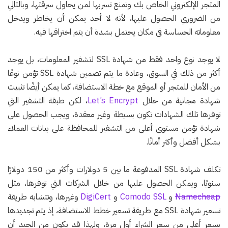
المتجر الإلكتروني الخاص بك وتمنع تسربها لمن يحاول سرقتها، وبالتالي
من الضروري الحصول عليها، لأنه لا أحد يمكن أن يخاطر ويدخل
معلوماته الحساسة في مكان يحتمل بشدة أن يتم اختراقها فيه.
لا يوجد نوع واحد فقط من شهادة SSL لتشفير المعلومات، بل يوجد
أكثر من ذلك في السوق، وعادة ما يتم تضمين شهادة SSL تؤمن نوعًا
من الأمان للمتجر أو الموقع مع خطة الاستضافة، كما يمكن أيضًا تثبيت
شهادة مجانية من خلال
Let’s Encrypt
، لكن طبقة التشفير التي
توفرها تلك الشهادات تكون بسيطة وغير معقدة، ويجب الحصول على
شهادة تؤمن مستوى أعلى من التشفير للمحافظة على بيانات العملاء
بشكل أفضل وأكثر أمانًا.
تكلف شهادة SSL المدفوعة ما بين 5 دولارات وأكثر من 150 دولارًا
سنويًا، ويمكن الحصول عليها من خلال الشركات التي توفرها، مثل
Namecheap
و
Comodo SSL
و
DigiCert
وغيرها، وتتشابه طريقة
تسعير شهادة SSL مع طريقة تسعير خطط الاستضافة، إذ يتم تجديدها
بسعر أعلى من سعر الشراء أول مرة، ولهذا قد يكون من الجيد أن