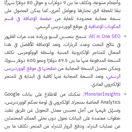
وأحجام متنوعة، وتكلف ما بين 9 دولارات و حوالي 80 دولارًا شهريًّا
تبعًا للخطة التي تختارها وعوامل أخرى، كما يمكن الحصول على
نسخة مجانية محدودة للغاية من
صفحة الإضافة في قسم
المكونات الإضافية
في موقع الووردبريس الرسمي.
All in One SEO
: تسمح بتحسين السيو وزيادة عدد مرات الظهور
في نتائج البحث وعدد الزيارات، وتعد الإضافة الأفضل في هذا
المجال للمتاجر الإلكترونية المبنية بواسطة الووكومرس. تكلف
النسخة المدفوعة منها ما بين 49.5 دولارًا ونحو 600 دولار سنويًا،
ويمكن تحميل النسخة المجانية من
صفحتها في موقع الووردبريس
الرسمي
، وتعد النسخة المجانية منها كافية في البداية في للمتجر
الإلكتروني العادي.
MonsterInsights
: تمكنك من الاطلاع على بيانات Google
Analytics الخاصة بمتجرك الإلكتروني في لوحة تحكم الووردبريس،
وتسهِّل فهمها من أجل تحسين معدل التحويل عن طريق تنفيذ
خطوات معتمدة على البيانات تحول دون تخلي العملاء المحتملين
عن عمليات الشراء، ودفع الزوار للشراء من المتجر. تكلف ما بين