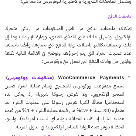
وتشمل الملحقات الضرورية والاختيارية للوكومرس كلًا مما يلي:
ملحقات الدفع
تمكنك ملحقات الدفع من تلقي المدفوعات من زبائن متجرك
الإلكتروني، وتسهل عليك تتبع التدفق النقدي، وإدارة الإيرادات وما إلى
ذلك. وتختلف تكلفتها باختلاف بوابة الدفع التي تختارها، وأيضًا باختلاف
عدد عمليات الشراء التي يتم إجراؤها، ونوضح في القائمة التالية تكلفة
بوابتين من بوابات الدفع التي تعمل مع ووكومرس:
WooCommerce Payments (
مدفوعات ووكومرس
)
:
تسمح مدفوعات ووكومرس للمشتري بإتمام عملية الشراء ضمن
المتجر الإلكتروني، ولا تفرض رسومًا شهرية، إذ يمكن بدء
استخدامها مجانًا، لكنها تفرض رسومًا على عمليات الشراء بما
مقداره (30 سنتًا + 2.9% من قيمة عملية الشراء + 1% من قيمة
عملية الشراء إذا كانت البطاقة دولية أي ليست أمريكية)، ولسوء
الحظ لا تتوفر هذه البوابة للمتاجر الإلكترونية في الدول العربية.