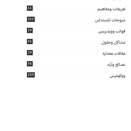
61
تعريفات ومفاهيم
133
شروحات للمبتدئين
29
قوالب ووردبريس
41
مشاكل وحلول
29
مقالات مختارة
56
نصائح وآراء
159
ووكومرس