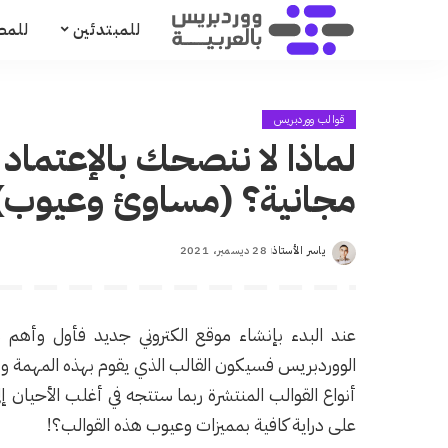
للمبتدئين
للمط
قوالب ووردبريس
لماذا لا ننصحك بالإعتما
مجانية؟ (مساوئ وعيوب)
ياسر الأستاذ
28 ديسمبر، 2021
Posted
by
عند البدء بإنشاء موقع الكتروني جديد فأول وأهم 
الووردبريس فسيكون القالب الذي يقوم بهذه المهمة و
أنواع القوالب المنتشرة ربما ستتجه في أغلب الأحيان
على دراية كافية بمميزات وعيوب هذه القوالب؟!