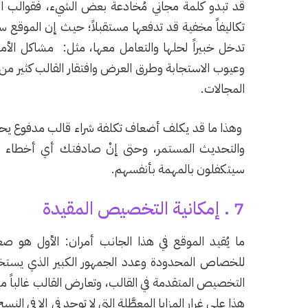
قد تبدو كلمة مجاني مُخادعة بعض الشيء، فقوالب ال
تكاليفاً مخفية قد تدفعها مستقبلاً؛ حيث إن الموقع سر
تدخل خبيراً لحلها والتعامل معها، مثل: مشاكل الأ
وعيوب الاستجابة وطرق العرض وافتقار القالب كثير 
المجالات.
وهذا ما قد يكلف أضعاف تكلفة شراء قالب مدفوع يحت
والتحديث المستمر، وحتى إنْ صادفتك أي أخطاء أو
سيتكفلون بالمهمة بأنفسهم.
7 . إمكانية التخصيص المقيدة
ما يُقيد الموقع في هذا الجانب أمران: الأول هو 
للخصاص المحدودة وعدد الجمهور الكبير الذي يستخد
التخصيص المتقدمة في القالب، وتعارض القالب غالباً مع
هذا على غرار المزايا المعطَّلة التي لا توجد في إلا في ا