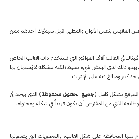
فس الملابس بنفس الألوان والمظهر؛ فهل سيميِّزك أحدهم ممن
هناك في الغالب آلاف المواقع التي تستخدم ذات القالب الخاص
د يبدو ذلك لدى البعض شيء بسيط؛ لكنه مشكلة لا يُستهان بها
د كبير ومبالغ فيه على الإنترنت.
الموقع بشكل كامل
(جميع الحقوق محفوظة)
الذي يوجد في
وطابعه الذي من المفترض أن يكون فريداً في شكله ومحتواه.
 منها المحافظة على شكل القالب، والمحتويات التي يضعونها