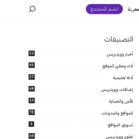
انضم للمجتمع
عربة
التصنيفات
32
أخبار ووردبريس
45
أداء ومظهر الموقع
37
أدلة تعليمية
68
إضافات ووردبريس
19
الأمن والحماية
78
المواقع والمدونات
3
تسويق المواقع
68
تطوير ووردبريس