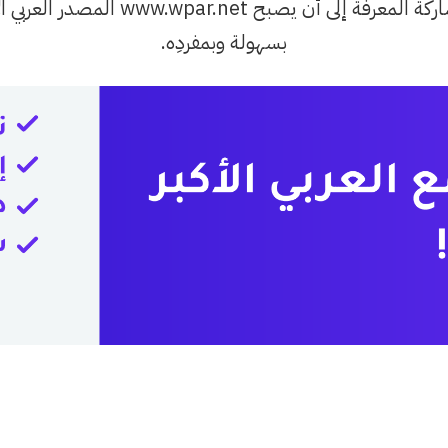
يطمح فريق التحرير من الشباب الشغوف 
بسهولة وبمفردِه.