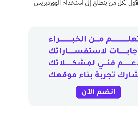
بمشاركة المعرفة إلى أن يصبح www.wpar.net المصدر العربي الأول لكل من يتطلع إلى استخدام الووردبريس