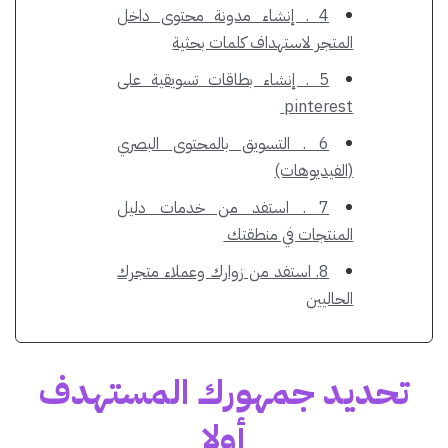
4 . إنشاء مدونة محتوى داخل
المتجر لاستهداف كلمات بحثية
5 . إنشاء بطاقات تسويقية على
pinterest
6 . التسويق بالمحتوى البصري
(الفيديوهات)
7 . استفد من خدمات دليل
المنتجات في منطقتك
8. استفد من زوارك وعملاء متجرك
الحاليين
تحديد جمهورك المستهدف
أولا