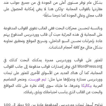
بشكل عام توفر مستوى أعلى من الجودة في من جميع جوانب عند
مقارنتها بالقوالب المجانية -ولكن هذا لا ينفي إمكانية الحصول على
قالب مجاني وعالي الجودة كما شرحنا سابقًا-
وبالنسبة لتحسين محركات البحث ففي الغالب تتفوق القوالب المدفوعة
على المجانية في هذه الجزئية حيث أن قالب ووردبريس المدفوع يهتم
عادة بإجراءات تحسين السيو الداخلي، وتسريع الموقع وتحقيق تجاوبه
بشكل مثالي مع كافة أحجام الشاشات.
للعثور على قوالب ووردبريس مميزة يمكنك البحث كذلك في
WordPress.org التي توفر إصدارات قوالب مدفوعة إلى جانب القوالب
المجانية، كما أن هناك العديد من الأسواق الأخرى للعثور على ثيمات
ووردبريس ممتازة وشراؤها منها مثل:
ثيم فورست
، ومتجر التصاميم
العربية
بيكاليكا
وغيرها.. ما عليك سوى إلقاء نظرة على تلك المواقع
والبحث عن القالب الذي يناسب احتياجاتك ويلبي رغباتك.
تتراوح أسعار ثيمات ووردبريس المدفوعة عادة بين 50 دولار إلى 100