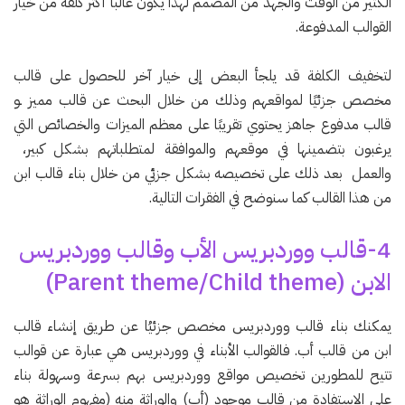
الكثير من الوقت والجهد من المصمم لهذا يكون غالباً أكثر كلفة من خيار
القوالب المدفوعة.
لتخفيف الكلفة قد يلجأ البعض إلى خيار آخر للحصول على قالب
مخصص جزئيًا لمواقعهم وذلك من خلال البحث عن قالب مميز ـو
قالب مدفوع جاهز يحتوي تقريبًا على معظم الميزات والخصائص التي
يرغبون بتضمينها في موقعهم والموافقة لمتطلباتهم بشكل كبير،
والعمل بعد ذلك على تخصيصه بشكل جزئي من خلال بناء قالب ابن
من هذا القالب كما سنوضح في الفقرات التالية.
4-قالب ووردبريس الأب وقالب ووردبريس
الابن (Parent theme/Child theme)
يمكنك بناء قالب ووردبريس مخصص جزئيُا عن طريق إنشاء قالب
ابن من قالب أب. فالقوالب الأبناء في ووردبريس هي عبارة عن قوالب
تتيح للمطورين تخصيص مواقع ووردبريس بهم بسرعة وسهولة بناء
على الاستفادة من قالب موجود (أب) والوراثة منه (مفهوم الوراثة هو