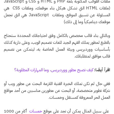
ملفات القوالب المكتوبة بلغة PHP و HTML و CSS و JavaScript
(ملفات HTML التي تشكل هيكل بناء موقعك، وملفات CSS هي
المسئولة عن تنسيق الموقع، وملفات JavaScript هي التي تجعل
موقعك ديناميكياً وما إلى ذلك)
وبالتالي بناء قالب مخصص بالكامل وفق احتياجاتك المحددة ستحتاج
بالطبع لمطور يملك الفهم الجيد للغات تصميم الويب، وعلى دارية كذلك
بأساسيات ووردبريس وبيئة العمل الخاصة به، ليتمكن من تصميم
قالب موافق لمتطلباتك.
اقرأ أيصًا:
كيف تصبح مطور ووردبريس، وما المهارات المطلوبة؟
ففي حال لم تكن تملك الخبرة الفنية اللازمة البحث عن مطور ويب أو
شركة تطوير متخصصة، أو البحث عن مطورين مناسبين من أحد مواقع
العمل الحر المعروفة كمستقل وخمسات.
على سبيل المثال يمكن أن تجد على موقع
خمسات
أكثر من 1000