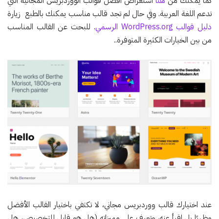
كما يمكنك من
هنا
استعراض أفضل قوالب الووردبريس المجانية التي
تدعم اللغة العربية. وفي حال لم تجد قالب مناسب يمكنك بالطبع زيارة
دليل قوالب WordPress.org الرسمي
. للبحث عن القالب المناسب
من بين الخيارات الكثيرة المتوفرة..
عند اختيارك قالب ووردبريس مجاني، لا تكتفي باختيار القالب الأفضل
مظهرًا بل اقرأ عنه، وتعرف على مميزاته (هل هو قابل للتخصيص، هل