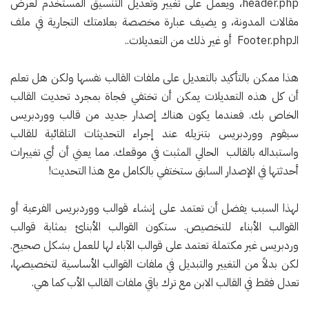
header.php، ويعمل على تغيير وتعديل التنسيق المستخدم لعرض
مقالات المدونة، و يضيف عبارة مخصصة بعلامتك التجارية في ملف
الـFooter.php أو غير ذلك من التعديلات..
هذا ممكن بالتأكيد بالتعديل على ملفات القالب نفسها ولكن هل تعلم
أن كل هذه التعديلات يمكن أن تختفي فجاة بمجرد تحديث القالب
الخاص بك. فعندما يكون هناك إصدار جديد من قالب ووردبريس
سيقوم ووردبريس بتنزيله عند إجراء التحديثات التلقائية للقالب
واستبداله بالقالب الحالي المثبت في موقعك. مما يعني أن أي تغييرات
أحدثتها في الإصدار السابق ستختفي بالكامل مع هذا التحديث!
لهذا السبب يفضل أن تعتمد على إنشاء قوالب ووردبريس الفرعية أو
القوالب الأبناء للتخصيص. ستكون القوالب الأبنائ بمثابة قوالب
وردبريس غير مكتملة تعتمد على قوالب الآباء لها للعمل بشكل صحيح.
لكن بدلاً من التغيير والتبديل في ملفات القوالب الأساسية لتخصيصها،
تعدل فقط في القالب الابن مع ترك باقي ملفات القالب الأب كما هي.