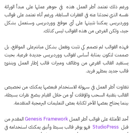
ورغم ذلك تعتمد أطر العمل هذه في جوهر عملها على مبدأ الوراثة
نفسه الذي تحدثنا عنه في الفقرات السابقة، ورغم أناه تعتمد على قوالب
ووردبريس يمكننا تثبيتها على أي موقع ووردبريس وستعمل بشكل
جيد، ولكن الغرض من هذه القوالب ليس كذلك.
فهذه القوالب لم تصمم كي تثبت وتفعل بشكل مباشرعلى المواقع، بل
صممت لتكون بمثابة أساس لقوالب ووردبريس جديدة فرعية. بحيث
يستفيد القالب الفرعي من وظائف وميزات قالب إطار العمل وينشئ
قالب جديد بمظهر فريد.
تتفاوت أطر العمل في سهولة الاستخدام فبعضها يمكنك من تخصيص
القالب بتقنية السحب والإفلات أو من خلال القيام ببضع نقرات بسيطة،
بينما يحتاج بعضها الآخر لكتابة بعض التعليمات البرمجية المتقدمة.
أحد الأمثلة على قوالب أطر العمل
Genesis Framework
المقدم من
قبل
StudioPress
فهو يوفر قالب بسيط وأنيق يمكنك استخدامه في