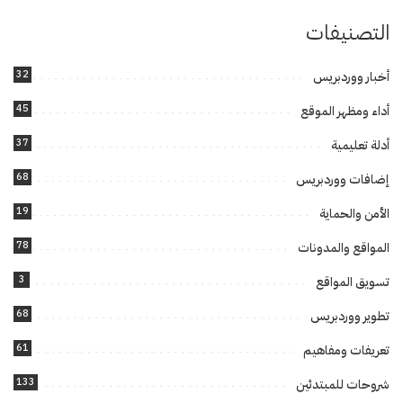
التصنيفات
32
أخبار ووردبريس
45
أداء ومظهر الموقع
37
أدلة تعليمية
68
إضافات ووردبريس
19
الأمن والحماية
78
المواقع والمدونات
3
تسويق المواقع
68
تطوير ووردبريس
61
تعريفات ومفاهيم
133
شروحات للمبتدئين