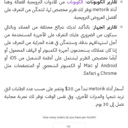
تقارير الكوبونات
:
الكوبونات
من الأدوات الترويجية الفعالة وهنا
أداة metorik توفر لك تقرير مخصص لها، لتتمكّن من التعرف على
أفضل العروض الترويجية.
تقارير الجهاز
: بالتأكيد لديك شرائح مختلفة من العملاء وبالتالي
سيكون من الضروري عليك التعرف على الأجهزة المستخدمة من
أجل استهدافهم بدقة، وستتمكّن في هذه الجزئية من التعرف على
إذا كان عملائك يستخدمون أجهزة الكمبيوتر أو الهاتف المحمول أو
أيضًا تخصيص التقرير ليشتمل على أنظمة التشغيل من iOS أو
Android أو Mac أو الكمبيوتر الشخصي أو المتصفحات مثل
Chrome و Safari.
أسعار أداة metorik تبدأ من 20$ وتتغير على حسب عدد الطلبات التي
تريد تتبعها والميزات الأخرى، وفي نفس الوقت توفر لك تجربة مجانية
تصل إلى 30 يوم.