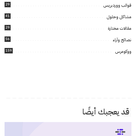
29
قوالب ووردبريس
41
مشاكل وحلول
29
مقالات مختارة
56
نصائح وآراء
159
ووكومرس
قد يعجبك أيضًا