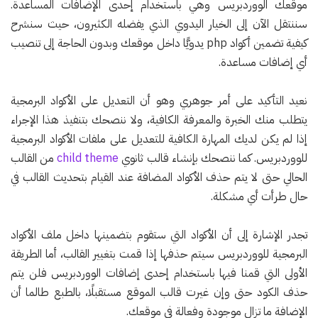
موقعك الووردبريس وهي باستخدام إحدى الإضافات المساعدة.
سننتقل الآن إلى الخيار اليدوي الذي يفضله الكثيرون، حيث سنشرح
كيفية تضمين أكواد php يدويًّا داخل موقعك وبدون الحاجة إلى تنصيب
أي إضافات مساعدة.
نعيد التأكيد على أمر جوهري وهو أن التعديل على الأكواد البرمجية
يتطلب منك الخبرة والمعرفة الكافية، ولا ننصحك بتنفيذ هذا الإجراء
إذا لم يكن لديك المهارة الكافية للتعديل على ملفات الأكواد البرمجية
للووردبريس. كما ننصحك بإنشاء قالب ثانوي
child theme
من القالب
الحالي حتى لا يتم حذف الأكواد المضافة عند القيام بتحديث القالب في
حال طرأت أي مشكلة.
تجدر الإشارة إلى أن الأكواد التي ستقوم بتضمينها داخل ملف الأكواد
البرمجية للووردبريس سيتم حذفها إذا قمت بتغيير القالب، أما الطريقة
الأولى التي قمنا فيها باستخدام إحدى إضافات الووردبريس فلن يتم
حذف الكود حتى وإن غيرت قالب الموقع مستقبلًا، بالطبع طالما أن
الإضافة ما تزال موجودة وفعالة في موقعك.