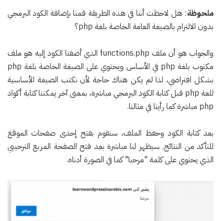
ملحوظة
: هل لاحظت أننا في هذه الطريقة قمنا بإضافة الكود البرمجي
بدون الالتزام بالصيغة العامة الخاصة بلغة php؟
والجواب هو أن ملف functions.php الذي أضفنا الكود إليه هو ملف
مكتوب بلغة php في الأساس ويحتوي على الصيغة الخاصة بلغة php
بشكل افتراضي، لذا لم يكن هناك حاجة لأن نكتب الصيغة الأساسية
للغة php قبل كتابة الكود البرمجي مباشرة، بمعنى آخر يمكننا كتابة أكواد
php مباشرة كما رأينا في مثالنا.
بعد كتابة الكود وحفظ الملف، سنقوم بفتح إحدى صفحات الموقع
للتأكد من النتائج. سيظهر لنا مباشرة بعد فتح الصفحة المربع الترحيبي
الذي يحتوي على كلمة "مرحبا" كما في الصورة أدناه.