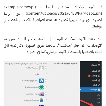
في الكود يمكنك استبدال الرابط : (example.com/wp-
content/uploads/2021/04/WPar-logo1.png) بأي برابط
الصورة التي تريد تعيينها كصورة avatar افتراضية للكتاب والأعضاء في
موقعك.
بعد حفظ الكود، يمكنك التوجة إلى لوحة تحكم الووردبريس ثم
"الإعدادات" ثم خيار "مناقشة"، لتلاحظ ظهور الصورة الافتراضية التي
قمت باضافتها باستخدام الكود البرمجي، كما في الصورة: