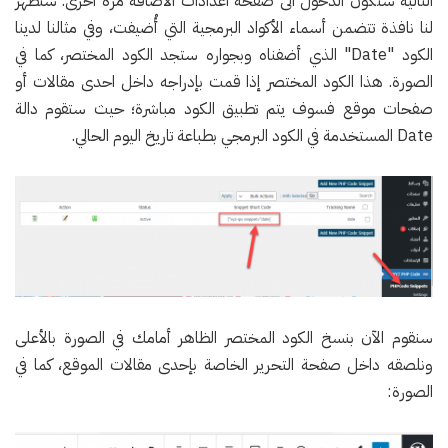
التالية ستكون الدخول الى صفحة اعدادات الاضافة مرة اخرى. ستظهر
لنا نافذة تتضمن أسماء الأكواد البرمجية التي أُضيفت، وفي مثالنا لدينا
الكود "Date" الذي أضفناه وبجواره ستجد الكود المختصر، كما في
الصورة. هذا الكود المختصر إذا قمت بإدراجه داخل احدى مقالات أو
صفحات موقع فسوف يتم تطبيق الكود مباشرة؛ حيث ستقوم دالة
Date المستخدمة في الكود البرمجي بطباعة تاريخ اليوم الحالي.
سنقوم الآن بنسخ الكود المختصر الظاهر أمامك في الصورة بالأعلى
ونلصقه داخل صفحة التحرير الخاصة بإحدى مقالات الموقع، كما في
الصورة: