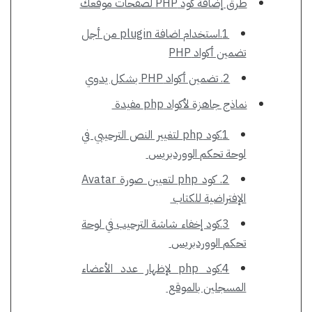
طرق إضافة كود PHP لصفحات موقعك
1.استخدام اضافة plugin من أجل
تضمين أكواد PHP
2. تضمين أكواد PHP بشكل يدوي
نماذج جاهزة لأكواد php مفيدة
1.كود php لتغيير النص الترحيبي في
لوحة تحكم الووردبريس
2. كود php لتعيين صورة Avatar
الإفتراضية للكتاب
3.كود إخفاء شاشة الترحيب في لوحة
تحكم الووردبريس
4.كود php لإظهار عدد الأعضاء
المسجلين بالموقع