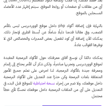
بعد حفظ الملف، إذا قمت بإضافة الكود المختصر [user_count] إلى
أي من مقالات أو صفحات أو روابط الموقع، سيتم إظهار عدد الأعضاء
المسجلين بالموقع.
بالنهاية فإن إضافة أكواد php داخل موقع الووردبريس ليس بالأمر
الصعب، وفي مقالنا قدمنا دليلًا شاملًا عن أبسط الطرق لإنجاز ذلك.
يمكنك الآن إضافة أي كود لتفعيل بعض المميزات والخصائص التي لا
توفرها القوالب عادةً.
يمكنك دائمًا أن توسع آفاق معرفتك حول الأكواد البرمجية المفيدة
لموقع الووردبريس وتجربها مباشرةً، ولكن تذكر أن الأمر يحتاج إلى إلمام
ومعرفة جيدة بالأكواد البرمجية، لذا احرص على تعلم جميع الأمور
المتعلقة بلغات البرمجة وكن حذرًا عند التعديل على الأكواد البرمجية
داخل موقعك، ولا ضير من إجراء
نسخة احتياطية
للموقع قبل البدء في
التعديل على أي من الملفات البرمجية داخل موقعك تحسبًّا لأي خطأ
محتمل.