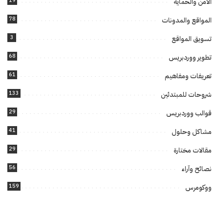
19
الأمن والحماية
78
المواقع والمدونات
3
تسويق المواقع
68
تطوير ووردبريس
61
تعريفات ومفاهيم
133
شروحات للمبتدئين
29
قوالب ووردبريس
41
مشاكل وحلول
29
مقالات مختارة
56
نصائح وآراء
159
ووكومرس