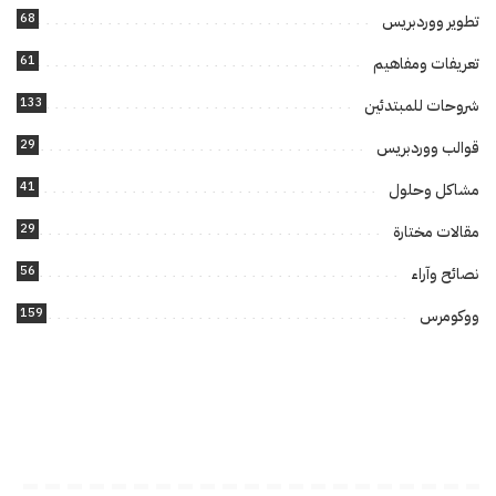
68
تطوير ووردبريس
61
تعريفات ومفاهيم
133
شروحات للمبتدئين
29
قوالب ووردبريس
41
مشاكل وحلول
29
مقالات مختارة
56
نصائح وآراء
159
ووكومرس