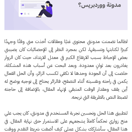
لطالما تضمنت مدونتي محتوى غنيًا ومقالات أخذت مني وقتًا وجهدًا
كبيرًا لكتابتها وتنسيقها، لكن بمجرد النظر إلى الإحصائيات كان يصيبني
بعض الإحباط بسبب الارتفاع الكبير في معدل الارتداد، حيث كان الزوار
يغادرون بعد ثوانٍ معدودة. وبعد البحث عن أسباب هذه المشكلة،
خلصت إلى أن الجودة وحدها لا تكفي لكسب الزائر، وأن الحل الفعال
يكمن في راحته ونفسيته أثناء التصفح، فالزائر يحتاج إلى توجيه يوضح له
أين يقف ومقدار الوقت المتبقي لإنهاء المقال، بالإضافة إلى حاجته
لضبط النص بالطريقة التي تريحه.
لتطبيق هذا الحل وتحسين تجربة المستخدم في مدونتي، كان يجب علي
منح زواري تحكماً كاملاً يشجعهم على الاستمرار حتى نهاية المقال. في
هذا المقال، سأشاركك بشكل عملي كيف أضفت شريط التقدم ووقت