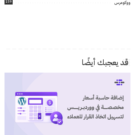
159
ووكومرس
قد يعجبك أيضًا