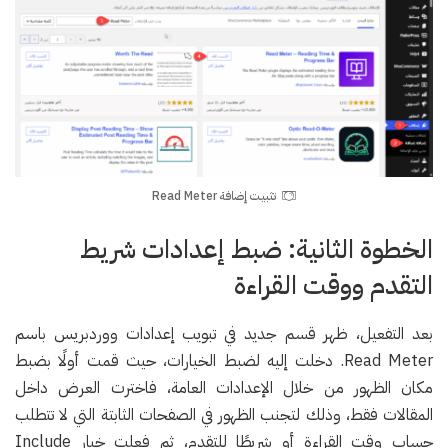
تثبيت إضافة Read Meter
الخطوة الثانية: ضبط إعدادات شريط
التقدم ووقت القراءة
بعد التفعيل، ظهر قسم جديد في تبويب إعدادات ووردبريس باسم
Read Meter. دخلت إليه لضبط الخيارات، حيث قمت أولًا بضبط
مكان الظهور من خلال الإعدادات العامة، فاخترت العرض داخل
المقالات فقط، وذلك لتجنب الظهور في الصفحات الثابتة التي لا تتطلب
حساب وقت القراءة أو شريطًا للتقدم، ثم فعلت خيار Include