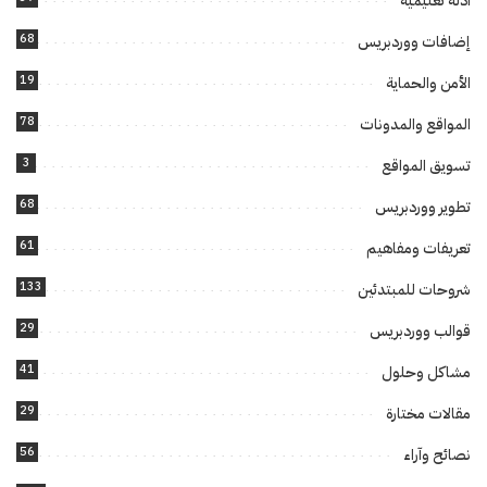
أدلة تعليمية
68
إضافات ووردبريس
19
الأمن والحماية
78
المواقع والمدونات
3
تسويق المواقع
68
تطوير ووردبريس
61
تعريفات ومفاهيم
133
شروحات للمبتدئين
29
قوالب ووردبريس
41
مشاكل وحلول
29
مقالات مختارة
56
نصائح وآراء