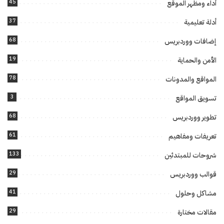
45
أداء ومظهر الموقع
37
أدلة تعليمية
68
إضافات ووردبريس
19
الأمن والحماية
78
المواقع والمدونات
3
تسويق المواقع
68
تطوير ووردبريس
61
تعريفات ومفاهيم
133
شروحات للمبتدئين
29
قوالب ووردبريس
41
مشاكل وحلول
29
مقالات مختارة