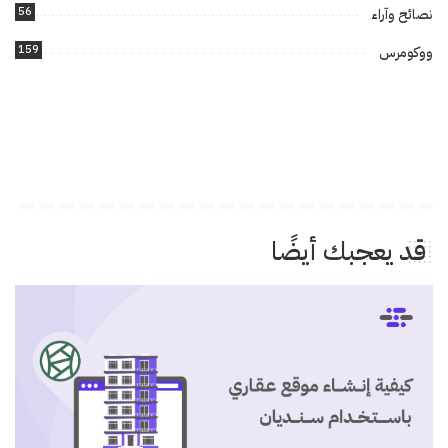
56
نصائح وآراء
159
ووكومرس
قد يعجبك أيضًا