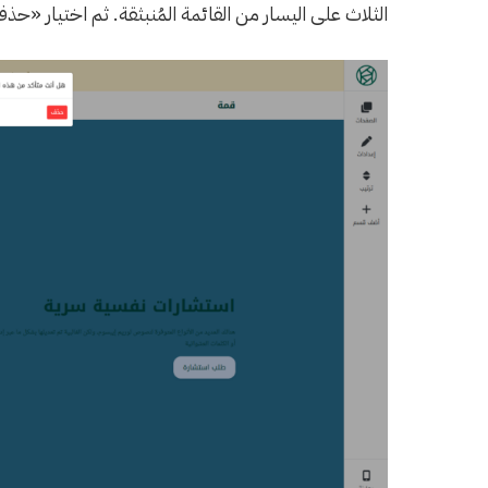
الثلاث على اليسار من القائمة المُنبثقة. ثم اختيار «حذ