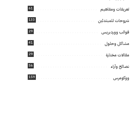
61
تعريفات ومفاهيم
133
شروحات للمبتدئين
29
قوالب ووردبريس
41
مشاكل وحلول
29
مقالات مختارة
56
نصائح وآراء
159
ووكومرس