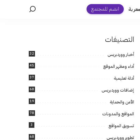
انضم للمجتمع
عربة
التصنيفات
32
أخبار ووردبريس
45
أداء ومظهر الموقع
37
أدلة تعليمية
68
إضافات ووردبريس
19
الأمن والحماية
78
المواقع والمدونات
3
تسويق المواقع
68
تطوير ووردبريس