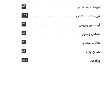
61
تعريفات ومفاهيم
133
شروحات للمبتدئين
29
قوالب ووردبريس
41
مشاكل وحلول
29
مقالات مختارة
56
نصائح وآراء
159
ووكومرس