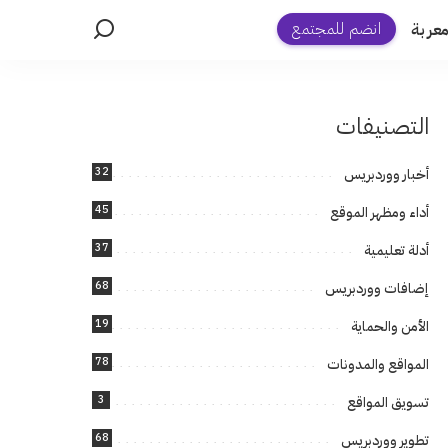
انضم للمجتمع
عربة
التصنيفات
32
أخبار ووردبريس
45
أداء ومظهر الموقع
37
أدلة تعليمية
68
إضافات ووردبريس
19
الأمن والحماية
78
المواقع والمدونات
3
تسويق المواقع
68
تطوير ووردبريس