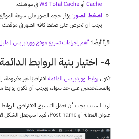
Cache
أو
W3 Total Cache
في موقعك.
اضغط الصور
: يؤثر حجم الصور على سرعة الموقع، 
يجب أن تحرص على ضغط كافة الصور في موقعك باستخدام إضا
اقرأ أيضًا:
أهم إجراءات تسريع موقع ووردبريس | دليل
4- اختيار بنية الروابط الدائمة الصديقة للـ SEO
تكون
روابط ووردبريس الدائمة
والمستخدمين على حد سواء، ويجب أن تكون روابط م
لهذا السبب يجب أن تعدل التنسيق الافتراضي للروابط الدا
عنوان المقالة أو Post name، فهذا سيجعل الشكل الافتراضي للروابط أكثر توافقًا مع محركات البحث.