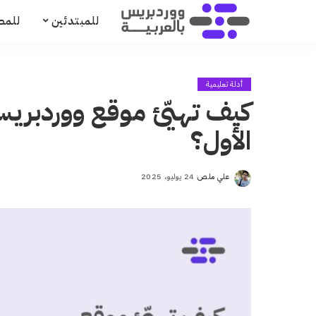
للمبتدئين
للمط
أدلة تعليمية
كيف تهيّئ موقع ووردبري
الأول؟
علي ملص
24 يوليو، 2025
Posted
by