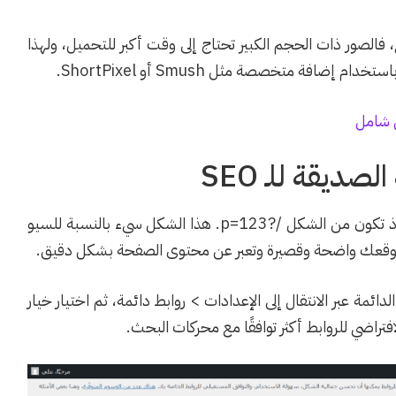
فالصور ذات الحجم الكبير تحتاج إلى وقت أكبر للتحميل، ولهذا
فة متخصصة مثل Smush أو ShortPixel.
 شامل
افتراضيًا غير مفهومة، إذ تكون من الشكل /?p=123. هذا الشكل سيء بالنسبة للسيو
وقعك واضحة وقصيرة وتعبر عن محتوى الصفحة بشكل دقيق.
ئمة عبر الانتقال إلى الإعدادات > روابط دائمة، ثم اختيار خيار