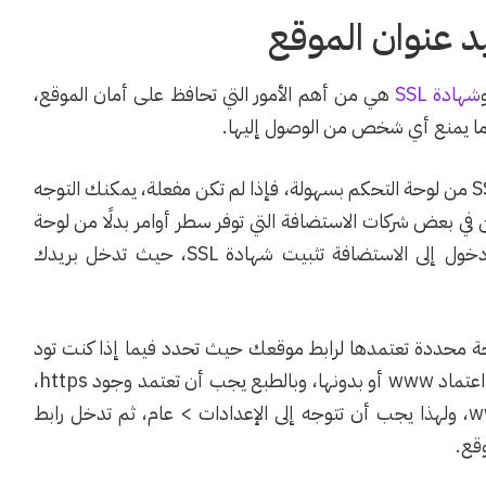
شهادة SSL
هي من أهم الأمور التي تحافظ على أمان الموقع،
ر، ما يمنع أي شخص من الوصول إليها.
توفر غالبية شركات الاستضافة إمكانية تفعيل شهادة SSL من لوحة التحكم بسهولة، فإذا لم تكن مفعلة، يمكنك التوجه
في بعض شركات الاستضافة التي توفر سطر أوامر بدلًا من لوحة
، سيُطلب منك عند أول دخول إلى الاستضافة تثبيت شهادة SSL، حيث تدخل بريدك
ة SSL يجب أن تختار نسخة محددة تعتمدها لرابط موقعك حيث تحدد فيما إذا كنت تود
اعتماد https أم http وتحدد أيضًا فيما إذا كنت تود اعتماد www أو بدونها، وبالطبع يجب أن تعتمد وجود https،
لكن يمكنك أن تختار حسبما يناسبك بالنسبة لـ www، ولهذا يجب أن تتوجه إلى الإعدادات > عام، ثم تدخل رابط
قع.