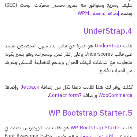
نظيف وسريع ومتوافق مع معايير تحسين محركات البحث (SEO)
ويدعم
إضافة الترجمة WPML
.
4.UnderStrap
قالب
UnderStrap
هو عبارة عن قالب بدء سهل التخصيص يعتمد
على قالب Underscores وعلى إطار عمل بوتستراب، وهو يتميز بكونه
متجاوب مع شاشات الهاتف الجوال ويدعم التخطيط الشبكي وغيرها
من الميزات الأخرى.
كذلك يوفر لك هذا القالب دعمًا لكل من إضافة
Jetpack
وإضافة
WooCommerce
وإضافة
Contact form7
.
5.WP Bootstrap Starter
قالب
WP Bootstrap Starter
هو قالب بدء للوردبريس يعتمد في
بناءه على
إطار عمل بوتستراب
، فهو يضمن خطوط Font Awesome