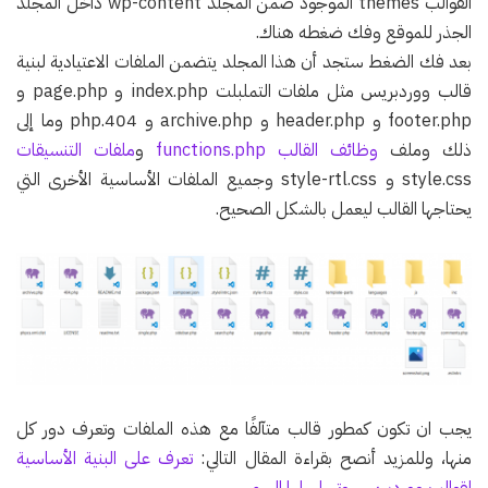
القوالب themes الموجود ضمن المجلد wp-content داخل المجلد
الجذر للموقع وفك ضغطه هناك.
بعد فك الضغط ستجد أن هذا المجلد يتضمن الملفات الاعتيادية لبنية
قالب ووردبريس مثل ملفات التملبلت index.php و page.php و
footer.php و header.php و archive.php و 404.php وما إلى
ذلك وملف
وظائف القالب functions.php
و
ملفات التنسيقات
style.css و style-rtl.css وجميع الملفات الأساسية الأخرى التي
يحتاجها القالب ليعمل بالشكل الصحيح.
يجب ان تكون كمطور قالب متآلفًا مع هذه الملفات وتعرف دور كل
منها، وللمزيد أنصح بقراءة المقال التالي:
تعرف على البنية الأساسية
لقوالب ووردبريس وتسلسلها الهرمي
.