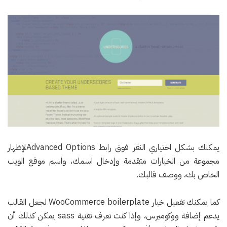
يمكنك بشكل اختياري النقر فوق رابط Advanced Optionsلإظهار
مجموعة من الخيارات متقدمة وإدخال اسمك، واسم موقع الويب
الخاص بك، ووصف قالبك.
كما يمكنك تفعيل خيار WooCommerce boilerplate لجعل القالب
يدعم إضافة ووكوميرس، وإذا كنت تعرف تقنية sass يمكن كذلك أن