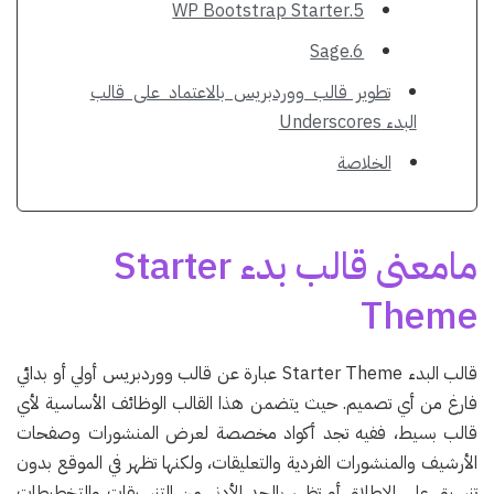
5.WP Bootstrap Starter
6.Sage
تطوير قالب ووردبريس بالاعتماد على قالب
البدء Underscores
الخلاصة
مامعنى قالب بدء Starter
Theme
قالب البدء Starter Theme عبارة عن قالب ووردبريس أولي أو بدائي
فارغ من أي تصميم. حيث يتضمن هذا القالب الوظائف الأساسية لأي
قالب بسيط، ففيه تجد أكواد مخصصة لعرض المنشورات وصفحات
الأرشيف والمنشورات الفردية والتعليقات، ولكنها تظهر في الموقع بدون
تنسيق على الإطلاق أو تظهر بالحد الأدنى من التنسيقات والتخطيطات