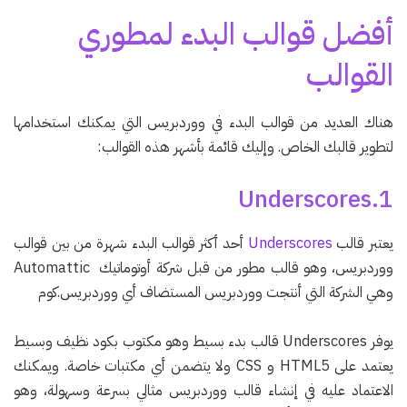
أفضل قوالب البدء لمطوري
القوالب
هناك العديد من قوالب البدء في ووردبريس التي يمكنك استخدامها
لتطوير قالبك الخاص. وإليك قائمة بأشهر هذه القوالب:
1.Underscores
يعتبر قالب
Underscores
أحد أكثر قوالب البدء شهرة من بين قوالب
ووردبريس، وهو قالب مطور من قبل شركة أوتوماتيك Automattic
وهي الشركة التي أنتجت ووردبريس المستضاف أي ووردبريس.كوم
يوفر Underscores قالب بدء بسيط وهو مكتوب بكود نظيف وبسيط
يعتمد على HTML5 و CSS ولا يتضمن أي مكتبات خاصة. ويمكنك
الاعتماد عليه في إنشاء قالب ووردبريس مثالي بسرعة وسهولة، وهو