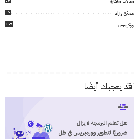
29
مقالات مختارة
56
نصائح وآراء
159
ووكومرس
قد يعجبك أيضًا