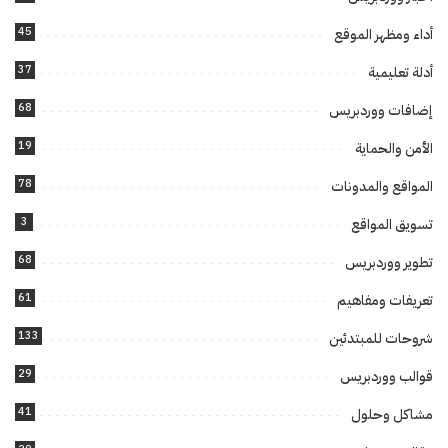
45
أداء ومظهر الموقع
37
أدلة تعليمية
68
إضافات ووردبريس
19
الأمن والحماية
78
المواقع والمدونات
3
تسويق المواقع
68
تطوير ووردبريس
61
تعريفات ومفاهيم
133
شروحات للمبتدئين
29
قوالب ووردبريس
41
مشاكل وحلول