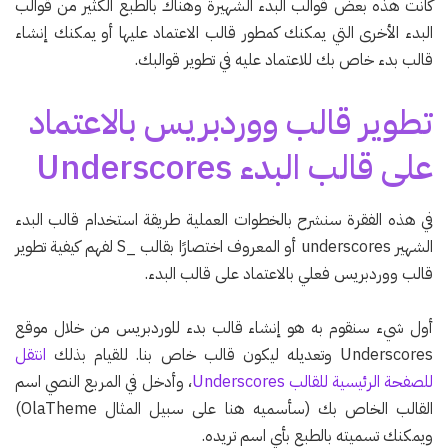
كانت هذه بعض قوالب البدء الشهيرة وهناك بالطبع الكثير من قوالب
البدء الأخرى التي يمكنك كمطور قالب الاعتماد عليها أو يمكنك إنشاء
قالب بدء خاص بك للاعتماد عليه في تطوير قوالبك.
تطوير قالب ووردبريس بالاعتماد
على قالب البدء Underscores
في هذه الفقرة سنشرح بالخطوات العملية طريقة استخدام قالب البدء
الشهير underscores أو المعروف اختصارًا بقالب _S لفهم كيفية تطوير
قالب ووردبريس فعلي بالاعتماد على قالب البدء.
أول شيء سنقوم به هو إنشاء قالب بدء للوردبريس من خلال موقع
Underscores وتعديله ليكون قالب خاص بنا. للقيام بذلك
انتقل
للصفحة الرئيسية للقالب Underscores
، وأدخل في المربع النصي اسم
القالب الخاص بك (سأسميه هنا على سبيل المثال OlaTheme)
ويمكنك تسميته بالطبع بأي اسم تريده.