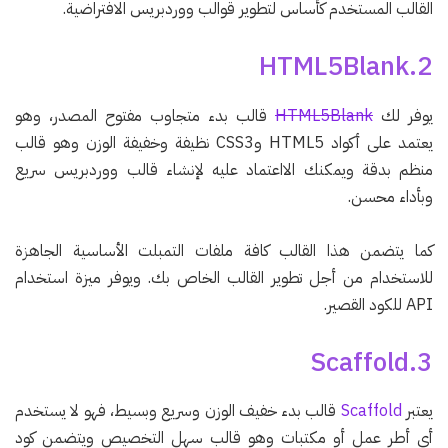
القالب المستخدم كأساس لتطوير قوالب ووردبريس الافتراضية.
2.HTML5Blank
يوفر لك
HTML5Blank
قالب بدء متجاوب مفتوح المصدر، وهو
يعتمد على أكواد HTML5 وCSS3 نظيفة وخفيفة الوزن وهو قالب
منظم بدقة ويمكنك الااعتماد عليه لإنشاء قالب ووردبريس سريع
وبأداء محسن.
كما يتضمن هذا القالب كافة ملفات التمبلت الأساسية الجاهزة
للاستخدام من أجل تطوير القالب الخاص بك. ويوفر ميزة استخدام
API للكود القصير.
3.Scaffold
يعتبر
Scaffold
قالب بدء خفيف الوزن وسريع وبسيط، فهو لا يستخدم
أي أطر عمل أو مكتبات وهو قالب سهل التخصيص ويتضمن كود