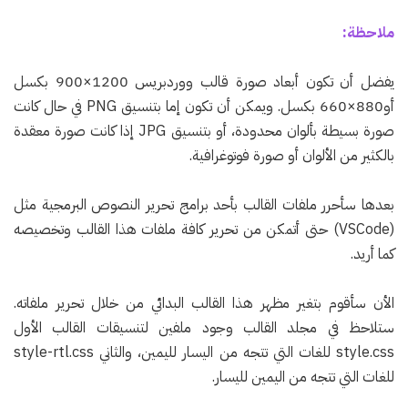
ملاحظة:
يفضل أن تكون أبعاد صورة قالب ووردبريس 1200×900 بكسل
أو880×660 بكسل. ويمكن أن تكون إما بتنسيق PNG في حال كانت
صورة بسيطة بألوان محدودة، أو بتنسيق JPG إذا كانت صورة معقدة
بالكثير من الألوان أو صورة فوتوغرافية.
بعدها سأحرر ملفات القالب بأحد برامج تحرير النصوص البرمجية مثل
(VSCode) حتى أتمكن من تحرير كافة ملفات هذا القالب وتخصيصه
كما أريد.
الأن سأقوم بتغير مظهر هذا القالب البدائي من خلال تحرير ملفاته.
ستلاحظ في مجلد القالب وجود ملفين لتنسيقات القالب الأول
style.css للغات التي تتجه من اليسار لليمين، والثاني style-rtl.css
للغات التي تتجه من اليمين لليسار.