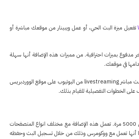
تفعيل ميزة البث الحي، أو عمل ويبينار من موقعك مباشرة أو
 مدفوع بميزات احترافية. من مميزات هذه الإضافة أنها سهلة
دامها في موقعك.
سيتم في القسم العملي من المقال شرح طريقة إجراء بث مباشر livestreaming من اليوتيوب على موقع الووردبريس
رف على الخطوات التفصيلية للقيام بذلك.
هي إضافة مجانية تم تحميلها أكثر من 5000 مرة. تعمل هذه الإضافة مع مختلف انواع المتصفحات
 أنها تعمل مع ووكومرس وذلك من خلال تسجيل البث وحفظه