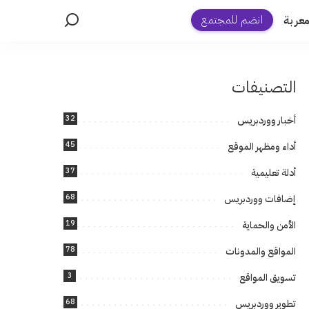
انضم للمجتمع
عربة
التصنيفات
32
أخبار ووردبريس
45
أداء ومظهر الموقع
37
أدلة تعليمية
68
إضافات ووردبريس
19
الأمن والحماية
78
المواقع والمدونات
3
تسويق المواقع
68
تطوير ووردبريس