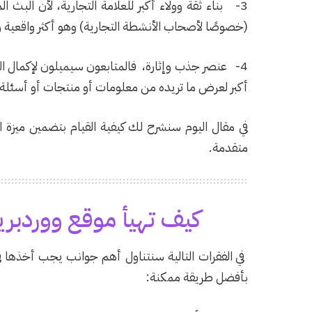
3- بناء ثقة وولاء أكبر للعلامة التجارية، لأن الب
(خصوصًا لأصحاب الأنشطة التجارية) وهو أكثر واقعية و
4- عنصر جذب وإثارة، فالمتابعون سيميلون لإكمال ا
أكبر لعرض ما تريده من معلومات أو منتجات أو أسئلة
في مقال اليوم سنشرح لك كيفية القيام بتضمين ميزة 
متقدمة.
كيف تهيأ موقع ووردبريس
في الفقرات التالية سنتناول أهم جوانب يجب أخذها ف
بأفضل طريقة ممكنة: