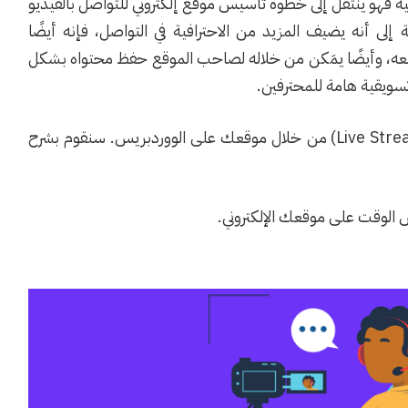
ية فهو ينتقل إلى خطوة تأسيس موقع إلكتروني للتواصل بالفيديو
 إلى أنه يضيف المزيد من الاحترافية في التواصل، فإنه أيضًا
معه، وأيضََا يمَكن من خلاله لصاحب الموقع حفظ محتواه بشكل
ويقية هامة للمحترفين.
في هذا المقال سنتناول كيفية عمل بث مباشر (Live Streaming) من خلال موقعك على الووردبريس. سنقوم بشرح
 الوقت على موقعك الإلكتروني.