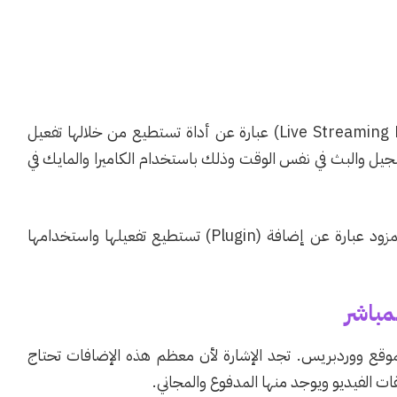
يمكننا القول بأن مزود البث المباشر (Live Streaming Platform/Pro) عبارة عن أداة تستطيع من خلالها تفعيل
جيل والبث في نفس الوقت وذلك باستخدام الكاميرا والمايك في
في حالة البث من داخل موقع ووردبريس فسيكون المزود عبارة عن إضافة (Plugin) تستطيع تفعيلها واستخدامها
قع ووردبريس. تجد الإشارة لأن معظم هذه الإضافات تحتاج
ت الفيديو ويوجد منها المدفوع والمجاني.