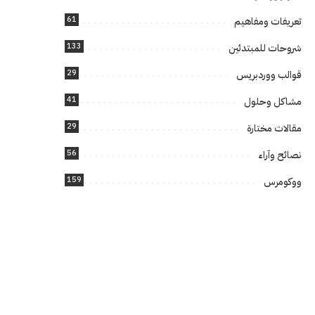
61
تعريفات ومفاهيم
133
شروحات للمبتدئين
29
قوالب ووردبريس
41
مشاكل وحلول
29
مقالات مختارة
56
نصائح وآراء
159
ووكومرس