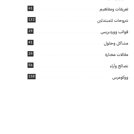
61
تعريفات ومفاهيم
132
شروحات للمبتدئين
29
قوالب ووردبريس
41
مشاكل وحلول
29
مقالات مختارة
56
نصائح وآراء
158
ووكومرس