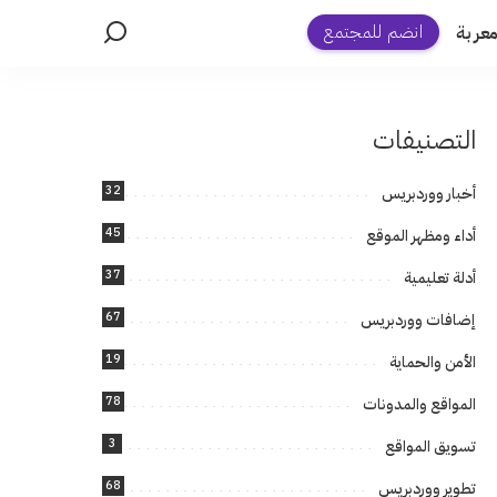
انضم للمجتمع
عربة
التصنيفات
32
أخبار ووردبريس
45
أداء ومظهر الموقع
37
أدلة تعليمية
67
إضافات ووردبريس
19
الأمن والحماية
78
المواقع والمدونات
3
تسويق المواقع
68
تطوير ووردبريس