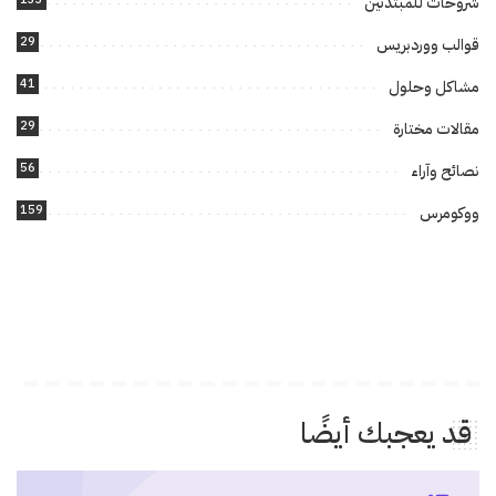
شروحات للمبتدئين
29
قوالب ووردبريس
41
مشاكل وحلول
29
مقالات مختارة
56
نصائح وآراء
159
ووكومرس
قد يعجبك أيضًا