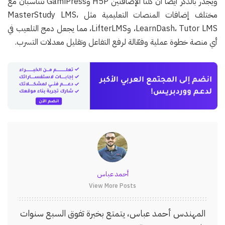
ويجدر بالذكر أيضًا أن كلتا الإضافتين H5P وGamiPress تتناسبان مع
مختلف إضافات المنصات التعليمية مثل MasterStudy LMS،
LearnDash، Tutor LMS، وLifterLMS، مما يجعل دمج التلعيب في
أي منصة خطوة عملية وفعّالة لرفع التفاعل وتقليل معدلات التسرب.
أحمد عباس
View More Posts
المهندس أحمد عباس، يتمتع بخبرة تفوق السبع سنوات