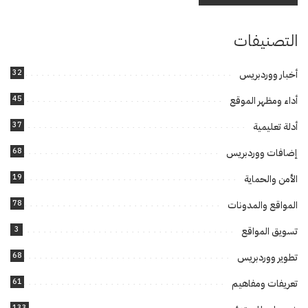
التصنيفات
32
أخبار ووردبريس
45
أداء ومظهر الموقع
37
أدلة تعليمية
68
إضافات ووردبريس
19
الأمن والحماية
78
المواقع والمدونات
3
تسويق المواقع
68
تطوير ووردبريس
61
تعريفات ومفاهيم
133