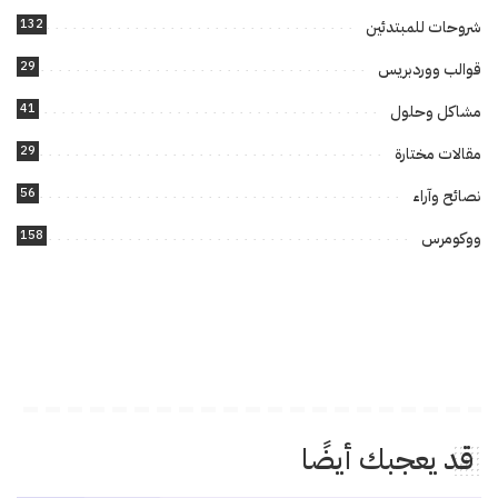
132
شروحات للمبتدئين
29
قوالب ووردبريس
41
مشاكل وحلول
29
مقالات مختارة
56
نصائح وآراء
158
ووكومرس
قد يعجبك أيضًا