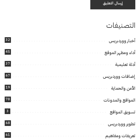
التصنيفات
32
أخبار ووردبريس
45
أداء ومظهر الموقع
37
أدلة تعليمية
67
إضافات ووردبريس
19
الأمن والحماية
78
المواقع والمدونات
3
تسويق المواقع
68
تطوير ووردبريس
61
تعريفات ومفاهيم