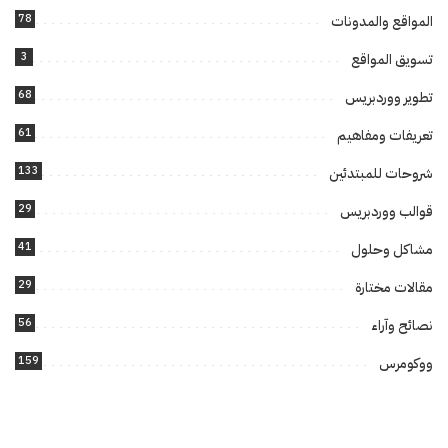
78
المواقع والمدونات
3
تسويق المواقع
68
تطوير ووردبريس
61
تعريفات ومفاهيم
133
شروحات للمبتدئين
29
قوالب ووردبريس
41
مشاكل وحلول
29
مقالات مختارة
56
نصائح وآراء
159
ووكومرس