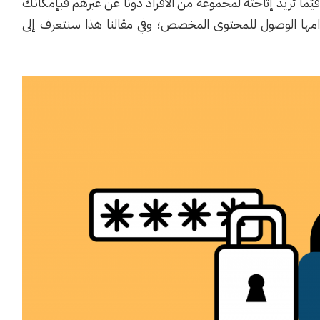
ما تريد إتاحته لمجموعة من الأفراد دونًا عن غيرهم فبإمكانك
مها الوصول للمحتوى المخصص؛ وفي مقالنا هذا سنتعرف إلى