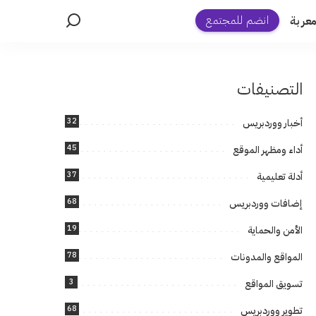
انضم للمجتمع
عربة
التصنيفات
32
أخبار ووردبريس
45
أداء ومظهر الموقع
37
أدلة تعليمية
68
إضافات ووردبريس
19
الأمن والحماية
78
المواقع والمدونات
3
تسويق المواقع
68
تطوير ووردبريس