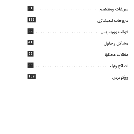
61
تعريفات ومفاهيم
133
شروحات للمبتدئين
29
قوالب ووردبريس
41
مشاكل وحلول
29
مقالات مختارة
56
نصائح وآراء
159
ووكومرس