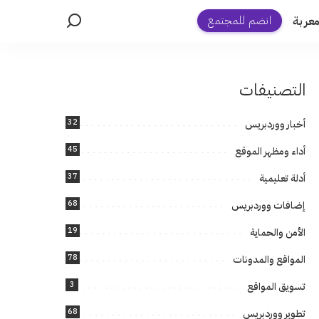
انضم للمجتمع
عربة
التصنيفات
32
أخبار ووردبريس
45
أداء ومظهر الموقع
37
أدلة تعليمية
68
إضافات ووردبريس
19
الأمن والحماية
78
المواقع والمدونات
3
تسويق المواقع
68
تطوير ووردبريس