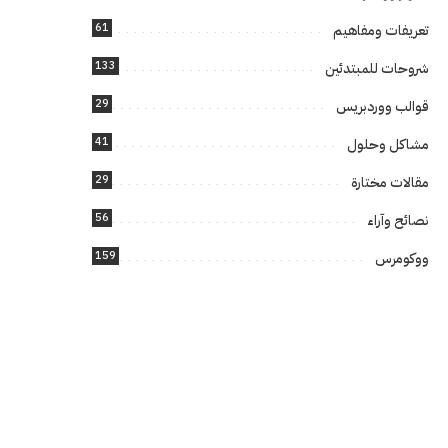
61
تعريفات ومفاهيم
133
شروحات للمبتدئين
29
قوالب ووردبريس
41
مشاكل وحلول
29
مقالات مختارة
56
نصائح وآراء
159
ووكومرس