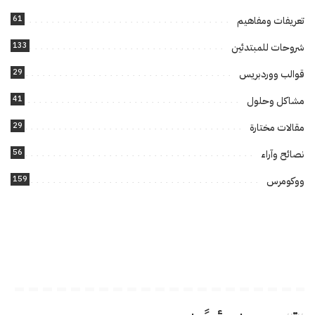
61
تعريفات ومفاهيم
133
شروحات للمبتدئين
29
قوالب ووردبريس
41
مشاكل وحلول
29
مقالات مختارة
56
نصائح وآراء
159
ووكومرس