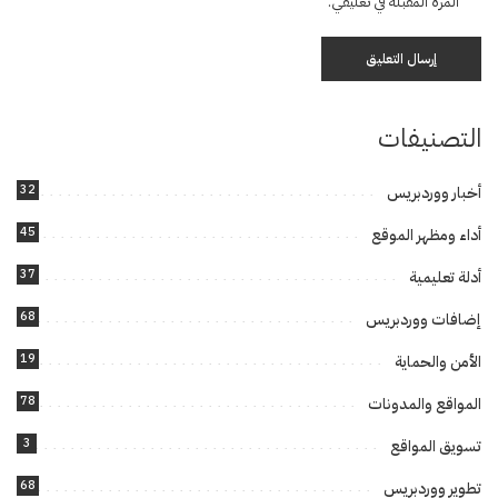
المرة المقبلة في تعليقي.
التصنيفات
32
أخبار ووردبريس
45
أداء ومظهر الموقع
37
أدلة تعليمية
68
إضافات ووردبريس
19
الأمن والحماية
78
المواقع والمدونات
3
تسويق المواقع
68
تطوير ووردبريس