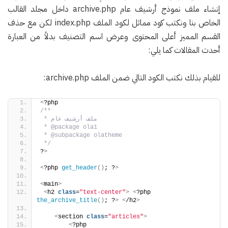
إنشاء ملف نموذج أرشيف عام archive.php داخل مجلد القالب
الخاص بنا ونكتب كود مماثل لكود الملف index.php لكن مع حذف
القسم المميز أعلى المحتوى وعرض اسم التصنيف بدلاً من العبارة
أحدث المقالات كما يلي:
للقيام بذلك نكتب الكود التالي ضمن الملف archive.php:
<
?php
/**
 * ملف أرشيف عام  
 * @package ola1
 * @subpackage olatheme
 */
?
>
<
?php 
get_header
()
; ?
>
<
main
>
<
h2 
class
=
"text-center"
>
<
?php 
the_archive_title
()
; ?
>
<
/h2
>
<
section 
class
=
"articles"
>
<
?php 