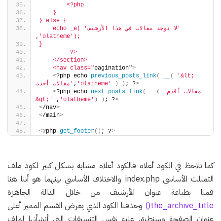
        <?php
    }
} else {
    echo _e( 'لا توجد مقالات في هذا الأرشيف' 
,'olatheme');
}
         ?>
    </section>
    <nav class="
pagination"
>
<
?php echo 
previous_posts_link
(
__
(
'&lt; 
>
; ?
)
)
'olatheme'
,
مقالات أحدث'
'مقالات أقدم 
(
__
(
next_posts_link
?php echo 
<
&gt;'
 ,
'olatheme'
)
)
; ?
>
<
/nav
>
<
/main
>
<
?php 
get_footer
()
; ?
>
كما تلاحظ في الكود أعلاه فالكود أعلاه مشابه بشكل كبير لكود ملف
التمبلت الأساسي index.php والاختلاف الأساسي بينهما هو أننا هنا
قمنا بطباعة عنوان الأرشيف من خلال الدالة الجاهزة
the_archive_title()
وحذفنا الكود الذي يعرض القسم المميز أعلى
عنوان الصفحة وسنطبق عليه نفس التنسيقات التي أنشأنها لملف