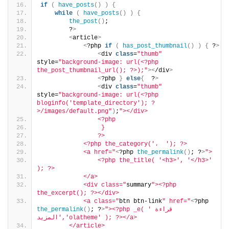
if
(
have_posts
()
)
{
while
(
have_posts
()
)
{
the_post
()
;
        ?
>
<
article
>
<
?php 
if
(
has_post_thumbnail
()
)
{
 ?
>
<
div 
class
=
"thumb"
style=
"background-image: url(<?php 
the_post_thumbnail_url(); ?>);"
><
/div
>
<
?php 
}
else
{
  ?
>
<
div 
class
=
"thumb"
style=
"background-image: url(<?php 
bloginfo('template_directory'); ?
>/images/default.png"
)
;
"></div> 
                <?php
                 }
                ?>
            <?php the_category('،  '); ?>
            <a href="
<
?php 
the_permalink
()
; ?
>
">
                <?php the_title( '<h3>', '</h3>' 
); ?>
            </a>
            <div class="
summary
"><?php 
the_excerpt(); ?></div>
            <a class="
btn btn-link
" href="
<
?php 
"><?php _e( 'قراءة 
>
; ?
()
the_permalink
المزيد','olatheme' ); ?></a>
        </article>