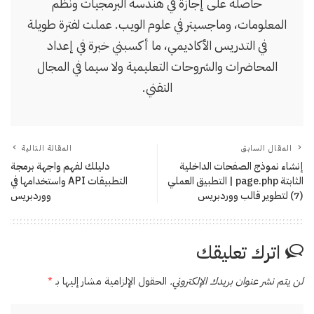
حاصلة على إجازة في هندسة البرمجيات ونظم
المعلومات، وماجسيتر في علوم الويب. عملت لفترة طويلة
في التدريس الأكاديمي، ما أكسبني خبرة في إعداد
المحاضرات والشروحات التعليمية ولا سيما في المجال
التقني.
المقال السابق
المقالة التالية
إنشاء نموذج الصفحات الداخلية
دليلك لفهم واجهة برمجة
الثابتة page.php | التطبيق العملي
التطبيقات API واستخدامها في
(7) لتطوير قالب ووردبريس
ووردبريس
اترك تعليقك
لن يتم نشر عنوان بريدك الإلكتروني.
الحقول الإلزامية مشار إليها بـ
*