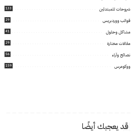
133
شروحات للمبتدئين
29
قوالب ووردبريس
41
مشاكل وحلول
29
مقالات مختارة
56
نصائح وآراء
159
ووكومرس
قد يعجبك أيضًا