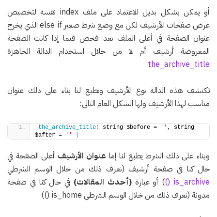
أو يمكن بشكل بديل الاعتماد على ملف index نفسه لتخصيص
عرض صفحات الأرشيف لكن مع وضع شرط صغير else if الذي يخرج
عنوان الصفحة في أعلى الملف بعد فحص فيما إذا كانت الصفحة
المعروضة أرشيف أم لا من خلال استخدام الدالة الجاهزة
the_archive_title
تكتشف هذه الدالة نوع الأرشيف وتطبع لنا بناء على ذلك عنوان
مناسب لهذا الأرشيف ولها الشكل العام التالي:
the_archive_title
(
 string $before = 
''
, string 
$after = 
''
)
وبناء على ذلك الشرط يطبع لنا إما
عنوان الأرشيف
أعلى الصفحة في
حال كنا في صفحة أرشيف (نعرف ذلك من خلال الوسم الشرطي
is_archive ()
) أو عبارة
(أحدث المقالات)
في حال كنا في صفحة
مدونة (نعرف ذلك من خلال الوسم الشرطي is_home ())