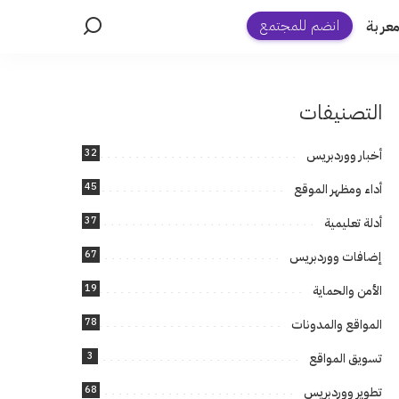
انضم للمجتمع
عربة
التصنيفات
32
أخبار ووردبريس
45
أداء ومظهر الموقع
37
أدلة تعليمية
67
إضافات ووردبريس
19
الأمن والحماية
78
المواقع والمدونات
3
تسويق المواقع
68
تطوير ووردبريس