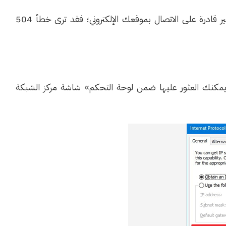
وإذا كانت خوادم DNS التي تستخدمها معطلة أو غير قادرة على الاتصال بموقعك الإلكتروني؛ فقد ترى خطأ 504
أجهزة الكمبيوتر التي تعمل بنظام Windows؛ يمكنك العثور عليها ضمن لوحة التحكم» شاشة مركز الشبكة