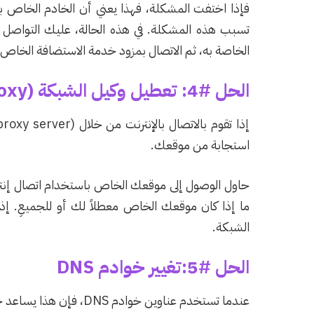
الخاصة به، ثم الاتصال بمزود خدمة الاستضافة الخاص بك لإدراج عناوين IP 
الحل #4: تعطيل وكيل الشبكة (Network Proxy) الخاص بك
استجابة من موقعك.
حاول الوصول إلى موقعك الخاص باستخدام اتصال إنترن
ما إذا كان موقعك الخاص معطلاً لك أو للجميعِ. إذا
الشبكة.
الحل #5:تغيير خوادم DNS
عندما تستخدم عناوين خوادم DNS، فإن هذا يساعد جهاز الحاسوب على الاتصال بالخوادمِ المختلفة على الإنترنت،