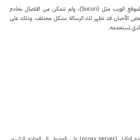
على سبيل المثال؛ إذا كنت تستخدم جدار حماية لموقع الويب مثل (Sucuri)، ولم تتمكن من الاتصال بخادم
فسترى خطأ مهلة البوابة 504، ففي بعض الأحيان قد تظهر لك الرسالة بشكل مختلف، وذلك على
الذي تستخدمه.
ويبقى السبب الأكثر شيوعًا للخطأ هو عدم قدرة الخادم الوكيل (proxy server) على الوصول إلى الخادم الرئيسي