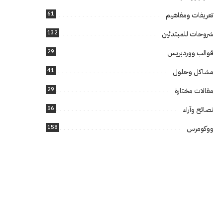
61
تعريفات ومفاهيم
132
شروحات للمبتدئين
29
قوالب ووردبريس
41
مشاكل وحلول
29
مقالات مختارة
56
نصائح وآراء
158
ووكومرس