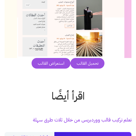
تحميل القالب
استعراض القالب
اقرأ أيضًا
تعلم تركيب قالب ووردب
ر
يس من خلال ثلاث طرق سهلة