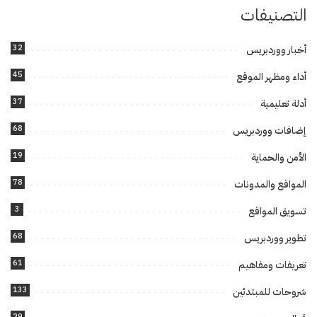
التصنيفات
32
أخبار ووردبريس
45
أداء ومظهر الموقع
37
أدلة تعليمية
68
إضافات ووردبريس
19
الأمن والحماية
78
المواقع والمدونات
3
تسويق المواقع
68
تطوير ووردبريس
61
تعريفات ومفاهيم
133
شروحات للمبتدئين
29